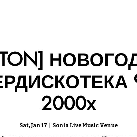
 БИЛЕТЫ (EB)
СКАЗАТЬ СПАСИБО!
КОНЦЕРТЫ
STON] НОВОГО
РДИСКОТЕКА 
2000х
Sat, Jan 17
  |  
Sonia Live Music Venue