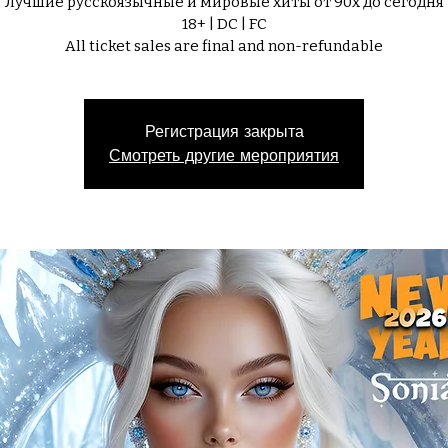
Лучшие русскоязычные и мировые хиты от 90х до сегодня
18+ | DC | FC
All ticket sales are final and non-refundable
Регистрация закрыта
Смотреть другие мероприятия