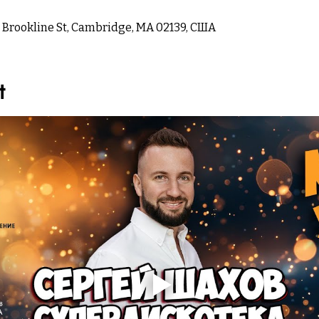
0 Brookline St, Cambridge, MA 02139, США
t