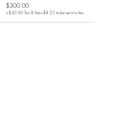
$300.00
+$30.00 Tax & Fee
+$8.25 ticket service fee
Sold Out
Ticket type
СТОЛ ДЛЯ 6 ЧЕЛОВЕК #11
More info
Price
$250.00
+$25.00 Tax & Fee
+$6.88 ticket service fee
Sale ended
Ticket type
СТОЛ ДЛЯ 10 ЧЕЛОВЕК #14