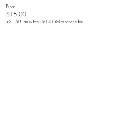
Price
$15.00
+$1.50 Tax & Fee
+$0.41 ticket service fee
Sale ended
Ticket type
ОНЛАЙН БИЛЕТ
More info
Price
$20.00
+$2.00 Tax & Fee
+$0.55 ticket service fee
Sale ended
Ticket type